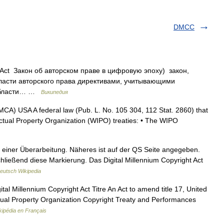
DMCC
ht Act Закон об авторском праве в цифровую эпоху) закон,
асти авторского права директивами, учитывающими
 области… …
Википедия
MCA) USA A federal law (Pub. L. No. 105 304, 112 Stat. 2860) that
ctual Property Organization (WIPO) treaties: • The WIPO
f einer Überarbeitung. Näheres ist auf der QS Seite angegeben.
chließend diese Markierung. Das Digital Millennium Copyright Act
eutsch Wikipedia
tal Millennium Copyright Act Titre An Act to amend title 17, United
ctual Property Organization Copyright Treaty and Performances
kipédia en Français