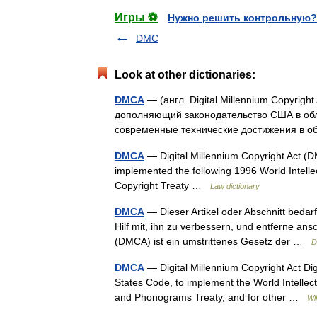
Игры ⚽
Нужно решить контрольную?
DMC
Look at other dictionaries:
DMCA
— (англ. Digital Millennium Copyrig
дополняющий законодательство США в обл
современные технические достижения в
DMCA
— Digital Millennium Copyright Act (D
implemented the following 1996 World Intelle
Copyright Treaty …
Law dictionary
DMCA
— Dieser Artikel oder Abschnitt bedar
Hilf mit, ihn zu verbessern, und entferne ans
(DMCA) ist ein umstrittenes Gesetz der …
D
DMCA
— Digital Millennium Copyright Act Digi
States Code, to implement the World Intelle
and Phonograms Treaty, and for other …
Wi