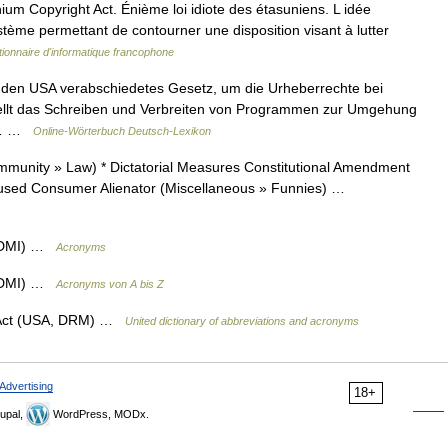
m Copyright Act. Énième loi idiote des étasuniens. L idée
ystème permettant de contourner une disposition visant à lutter
tionnaire d'informatique francophone
In den USA verabschiedetes Gesetz, um die Urheberrechte bei
tellt das Schreiben und Verbreiten von Programmen zur Umgehung
st… …
Online-Wörterbuch Deutsch-Lexikon
ommunity » Law) * Dictatorial Measures Constitutional Amendment
sused Consumer Alienator (Miscellaneous » Funnies) …
 (SDMI) …
Acronyms
 (SDMI) …
Acronyms von A bis Z
t Act (USA, DRM) …
United dictionary of abbreviations and acronyms
Advertising
18+
upal,
WordPress, MODx.