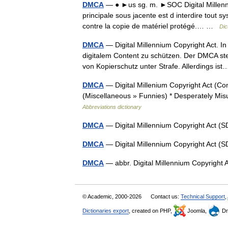
DMCA
— ● ►us sg. m. ►SOC Digital Millenniu
principale sous jacente est d interdire tout s
contre la copie de matériel protégé.… …
Dic
DMCA
— Digital Millennium Copyright Act. 
digitalem Content zu schützen. Der DMCA s
von Kopierschutz unter Strafe. Allerdings i
DMCA
— Digital Millenium Copyright Act (C
(Miscellaneous » Funnies) * Desperately Mi
Abbreviations dictionary
DMCA
— Digital Millennium Copyright Act
DMCA
— Digital Millennium Copyright Act
DMCA
— abbr. Digital Millennium Copyrigh
© Academic, 2000-2026
Contact us:
Technical Support
,
Dictionaries export
, created on PHP,
Joomla,
Dr