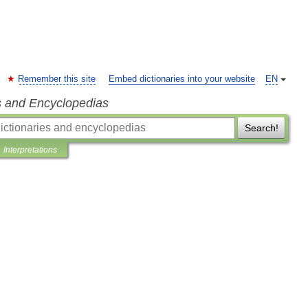
Remember this site
Embed dictionaries into your website
EN
s and Encyclopedias
Search!
Interpretations